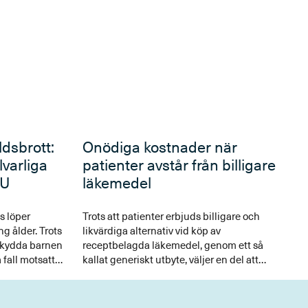
ldsbrott:
Onödiga kostnader när
lvarliga
patienter avstår från billigare
VU
läkemedel
 löper
Trots att patienter erbjuds billigare och
ng ålder. Trots
likvärdiga alternativ vid köp av
t skydda barnen
receptbelagda läkemedel, genom ett så
 fall motsatt
kallat generiskt utbyte, väljer en del att
ån SNS.
avstå. Motståndet till att byta beror ofta på
okunskap och leder till ökade kostnader,
menar David Granlund i en ny SNS-rapport.