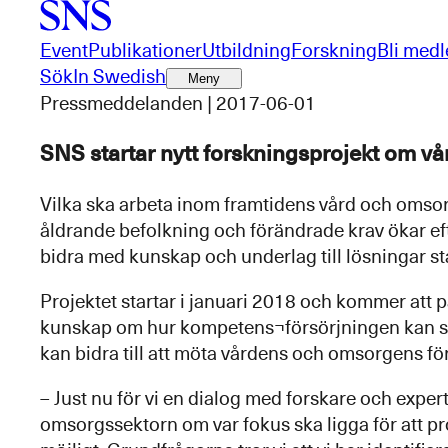
Event
Publikationer
Utbildning
Forskning
Bli med
Sök
In Swedish
Meny
Pressmeddelanden | 2017-06-01
SNS startar nytt forskningsprojekt om v
Vilka ska arbeta inom framtidens vård och omsorg
åldrande befolkning och förändrade krav ökar ef
bidra med kunskap och underlag till lösningar s
Projektet startar i januari 2018 och kommer att påg
kunskap om hur kompetens¬försörjningen kan sä
kan bidra till att möta vårdens och omsorgens fö
– Just nu för vi en dialog med forskare och exp
omsorgssektorn om var fokus ska ligga för att pro