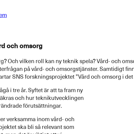
lem
ård och omsorg
? Och vilken roll kan ny teknik spela? Vård- och oms
terfrågan på vård- och omsorgstjänster. Samtidigt fin
tartar SNS forskningsprojektet ”Vård och omsorg i det
å i tre år. Syftet är att ta fram ny
kras och hur teknikutvecklingen
rändrade förutsättningar.
erter verksamma inom vård- och
jektet ska bli så relevant som