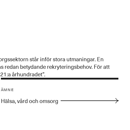
orgssektorn står inför stora utmaningar. En
ns redan betydande rekryteringsbehov. För att
 21:a århundradet”.
Ämne
Kategorier
Hälsa, vård och omsorg