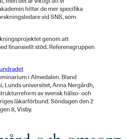
t, men det är viktigt att vi
akademin hittar de mer specifika
forskningsledare vid SNS, som
skningsprojektet genom att
ed finansiellt stöd. Referensgruppen
hundradet
t seminarium i Almedalen. Bland
i, Lunds universitet, Anna Nergårdh,
strukturreform av svensk hälso- och
eriges läkarförbund. Söndagen den 2
gen 8, Visby.