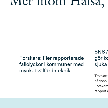
Mer inom Hälsa,
SNS A
Forskare: Fler rapporterade
gör k
fallolyckor i kommuner med
sjuka
mycket välfärdsteknik
Trots at
någonsin
Forskar
rapport a