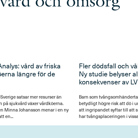
 vård och omsorg
nalys: vård av friska
Fler dödsfall och vå
öerna längre för de
Ny studie belyser al
konsekvenser av L
t Sverige satsar mer resurser än
Barn som tvångsomhändertas
 på sjukvård växer vårdköerna.
betydligt högre risk att dö i u
en Minna Johansson menar i en ny
att ingripandet syftar till at
tt en...
har tvångsplaceringen i vissa
effekt, visar en ny rapport fr