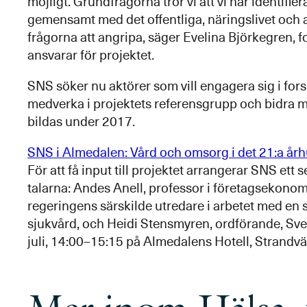
möjligt. Grundfrågorna tror vi att vi har identifiera
gemensamt med det offentliga, näringslivet och 
frågorna att angripa, säger Evelina Björkegren, 
ansvarar för projektet.
SNS söker nu aktörer som vill engagera sig i for
medverka i projektets referensgrupp och bidra m
bildas under 2017.
SNS i Almedalen: Vård och omsorg i det 21:a år
För att få input till projektet arrangerar SNS et
talarna: Andes Anell, professor i företagsekonom
regeringens särskilde utredare i arbetet med en 
sjukvård, och Heidi Stensmyren, ordförande, Sv
juli, 14:00–15:15 på Almedalens Hotell, Strandvä